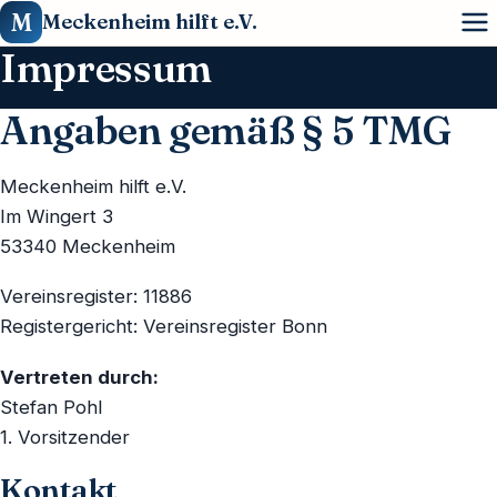
M
Meckenheim hilft e.V.
Impressum
Home
Angaben gemäß § 5 TMG
Ihre Hilfe
Meckenheim hilft e.V.
Geldspenden
Über uns
Im Wingert 3
53340 Meckenheim
Gerätschaften für den Zivilschutz
Datenschutz
Vereinsregister: 11886
Registergericht: Vereinsregister Bonn
Impressum
Vertreten durch:
Stefan Pohl
1. Vorsitzender
Kontakt