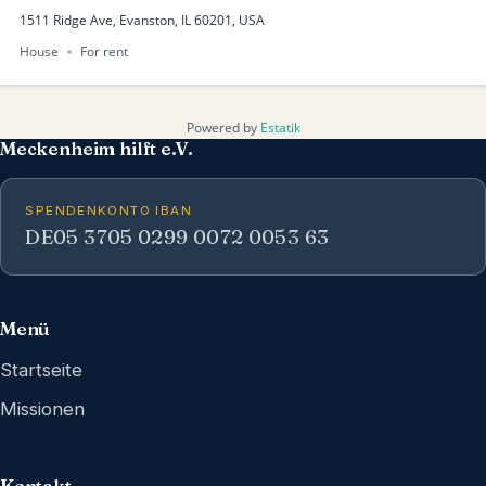
1511 Ridge Ave, Evanston, IL 60201, USA
House
For rent
Powered by
Estatik
Meckenheim hilft e.V.
SPENDENKONTO IBAN
DE05 3705 0299 0072 0053 63
Menü
Startseite
Missionen