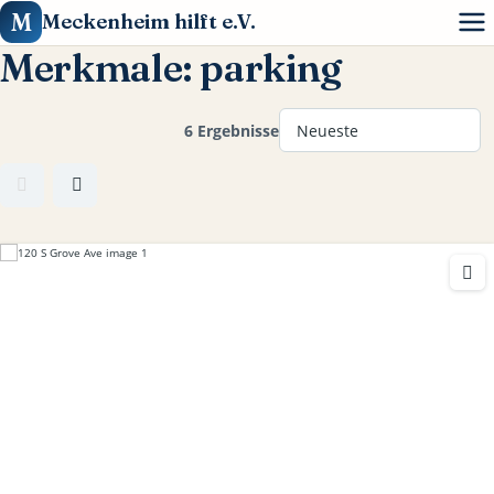
M
Meckenheim hilft e.V.
Merkmale:
parking
Home
6 Ergebnisse
Ihre Hilfe
Geldspenden
Über uns
Gerätschaften für den Zivilschutz
Datenschutz
Impressum